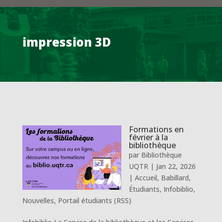
impression 3D
Formations en
février à la
bibliothèque
par
Bibliothèque
UQTR
|
Jan 22, 2026
|
Accueil
,
Babillard
,
Étudiants
,
Infobiblio
,
Nouvelles
,
Portail étudiants (RSS)