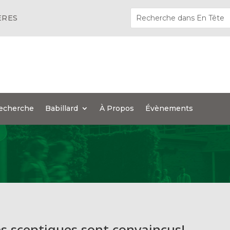
ÈRES
echerche
Babillard
À Propos
Évènements
es sceptiques sont convaincus!