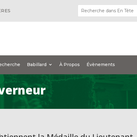
ÈRES
echerche
Babillard
À Propos
Évènements
verneur
btiennent la Médaille du Lieutenant-