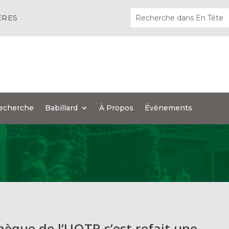
ÈRES
echerche
Babillard
À Propos
Évènements
thèque de l’UQTR s’est refait une