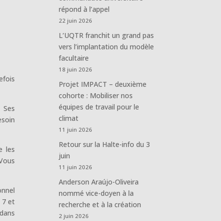
répond à l’appel
22 juin 2026
L’UQTR franchit un grand pas
vers l’implantation du modèle
facultaire
18 juin 2026
efois
Projet IMPACT – deuxième
cohorte : Mobiliser nos
équipes de travail pour le
. Ses
climat
esoin
11 juin 2026
Retour sur la Halte-info du 3
e les
juin
 Vous
11 juin 2026
Anderson Araújo-Oliveira
onnel
nommé vice-doyen à la
 7 et
recherche et à la création
 dans
2 juin 2026