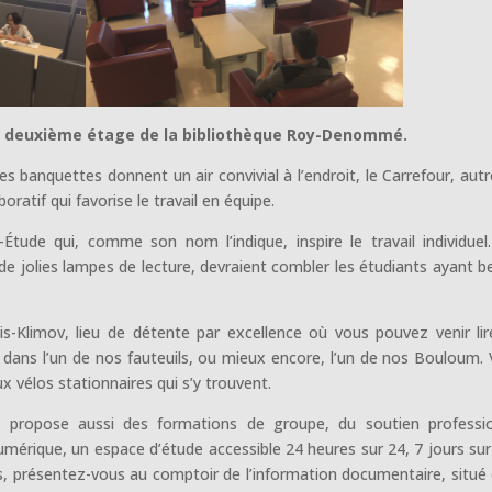
 deuxième étage de la bibliothèque Roy-Denommé.
 banquettes donnent un air convivial à l’endroit, le Carrefour, autr
ratif qui favorise le travail en équipe.
-Étude qui, comme son nom l’indique, inspire le travail individuel
de jolies lampes de lecture, devraient combler les étudiants ayant b
s-Klimov, lieu de détente par excellence où vous pouvez venir lir
t dans l’un de nos fauteuils, ou mieux encore, l’un de nos Bouloum.
 vélos stationnaires qui s’y trouvent.
ue propose aussi des formations de groupe, du soutien professi
numérique, un espace d’étude accessible 24 heures sur 24, 7 jours sur
us, présentez-vous au comptoir de l’information documentaire, situé