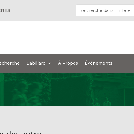
ÈRES
echerche
Babillard
À Propos
Évènements
ur des autres