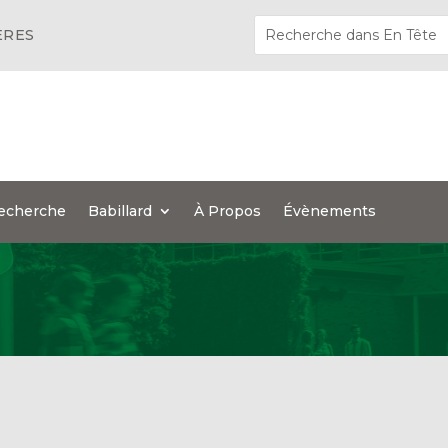
ÈRES
echerche
Babillard
À Propos
Évènements