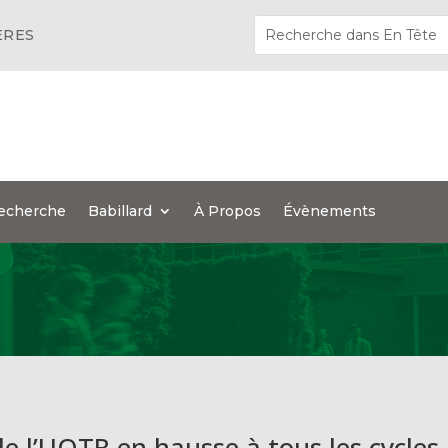
ÈRES
echerche
Babillard
À Propos
Évènements
e l’UQTR en hausse à tous les cycles