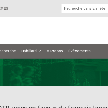
ÈRES
echerche
Babillard
À Propos
Évènements
UQTR unies en faveur du français lang