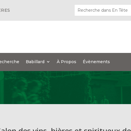
ÈRES
echerche
Babillard
À Propos
Évènements
alon des vins, bières et spiritueux d