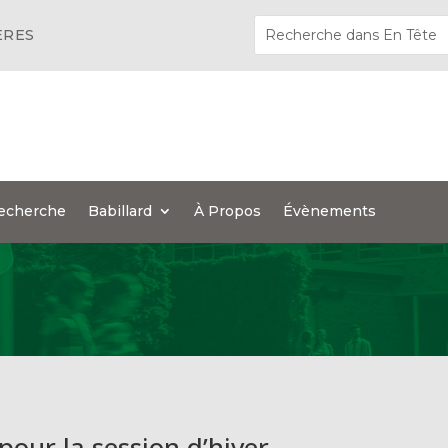
ÈRES
echerche
Babillard
À Propos
Évènements
pour la session d’hiver