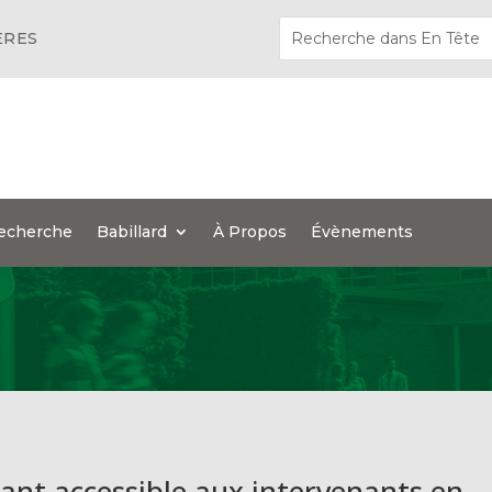
ÈRES
echerche
Babillard
À Propos
Évènements
nt accessible aux intervenants en