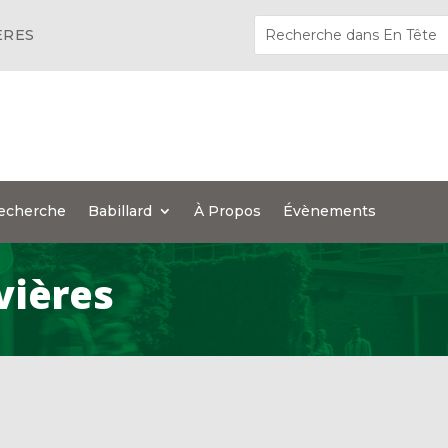
ÈRES
echerche
Babillard
À Propos
Évènements
ivières