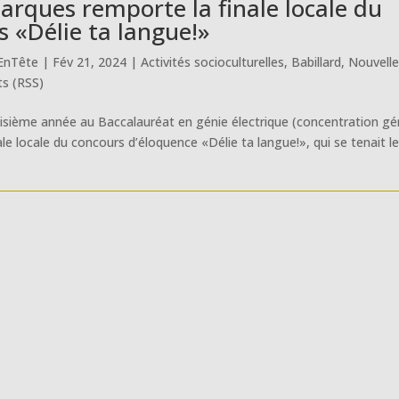
arques remporte la finale locale du
s «Délie ta langue!»
EnTête
|
Fév 21, 2024
|
Activités socioculturelles
,
Babillard
,
Nouvell
ts (RSS)
oisième année au Baccalauréat en génie électrique (concentration gé
e locale du concours d’éloquence «Délie ta langue!», qui se tenait l