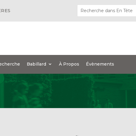
ÈRES
echerche
Babillard
À Propos
Évènements