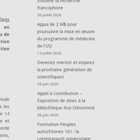
soutenir la recherche
francophone
30 juillet 2026
ÉDQ)
Appui de 2 M$ pour
n en
poursuivre la mise en œuvre
s de
du programme de médecine
tion
de l’UQ
ation
13 juillet 2026
Devenez mentor et inspirez
la prochaine génération de
scientifiques!
29 juin 2026
Appel à contribution –
riode
Exposition de zines à la
s les
bibliothèque Roy-Dénommé
ir 14
26 juin 2026
le et
Formation Peuples
borde
autochtones 101 : la
ions,
communauté universitaire