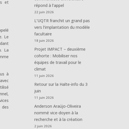
es et
répond à l’appel
22 juin 2026
L’UQTR franchit un grand pas
vers l’implantation du modèle
ppelé
facultaire
e. Le
18 juin 2026
édant
Projet IMPACT – deuxième
n. La
cohorte : Mobiliser nos
ramme
équipes de travail pour le
climat
nus à
11 juin 2026
 avec
Retour sur la Halte-info du 3
ilisé
juin
nnel,
11 juin 2026
vices
Anderson Araújo-Oliveira
e des
nommé vice-doyen à la
recherche et à la création
2 juin 2026