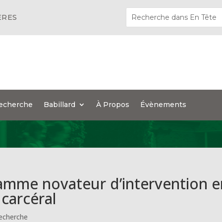
ÈRES
echerche
Babillard
À Propos
Évènements
amme novateur d’intervention e
 carcéral
echerche