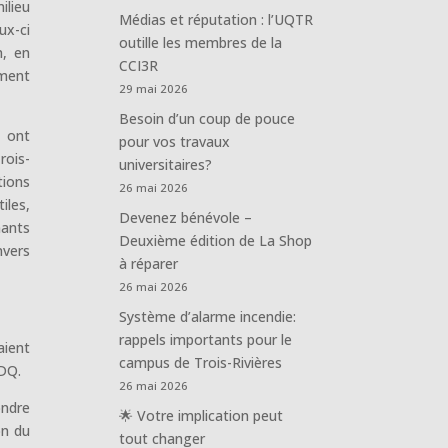
ilieu
Médias et réputation : l’UQTR
ux-ci
outille les membres de la
n, en
CCI3R
ement
29 mai 2026
Besoin d’un coup de pouce
s ont
pour vos travaux
rois-
universitaires?
tions
26 mai 2026
iles,
Devenez bénévole –
nants
Deuxième édition de La Shop
nvers
à réparer
26 mai 2026
Système d’alarme incendie:
rappels importants pour le
aient
campus de Trois-Rivières
ÉDQ.
26 mai 2026
ondre
🌟 Votre implication peut
on du
tout changer