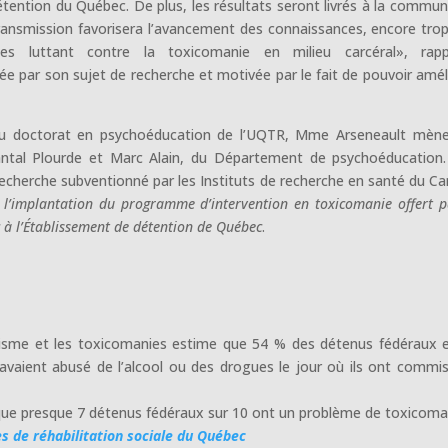
ention du Québec. De plus, les résultats seront livrés à la commu
 transmission favorisera l’avancement des connaissances, encore tro
es luttant contre la toxicomanie en milieu carcéral», rapp
e par son sujet de recherche et motivée par le fait de pouvoir amél
au doctorat en psychoéducation de l’UQTR, Mme Arseneault mèn
hantal Plourde et Marc Alain, du Département de psychoéducation
de recherche subventionné par les Instituts de recherche en santé du C
e l’implantation du programme d’intervention en toxicomanie offert p
à l’Établissement de détention de Québec
.
olisme et les toxicomanies estime que 54 % des détenus fédéraux 
vaient abusé de l’alcool ou des drogues le jour où ils ont commis
que presque 7 détenus fédéraux sur 10 ont un problème de toxicoma
es de réhabilitation sociale du Québec