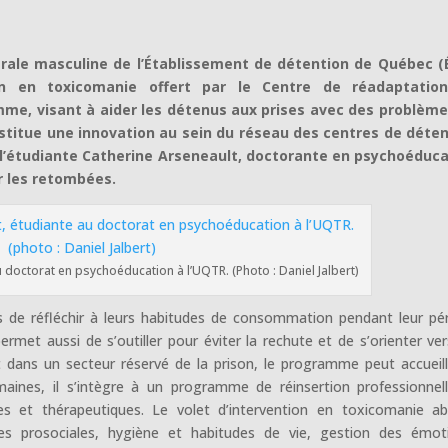
érale masculine de l’Établissement de détention de Québec (
on en toxicomanie offert par le Centre de réadaptatio
e, visant à aider les détenus aux prises avec des problème
titue une innovation au sein du réseau des centres de déten
e, l’étudiante Catherine Arseneault, doctorante en psychoéduc
r les retombées.
 doctorat en psychoéducation à l’UQTR. (Photo : Daniel Jalbert)
 de réfléchir à leurs habitudes de consommation pendant leur pé
permet aussi de s’outiller pour éviter la rechute et de s’orienter ver
rt dans un secteur réservé de la prison, le programme peut accueill
maines, il s’intègre à un programme de réinsertion professionnel
res et thérapeutiques. Le volet d’intervention en toxicomanie a
es prosociales, hygiène et habitudes de vie, gestion des émot