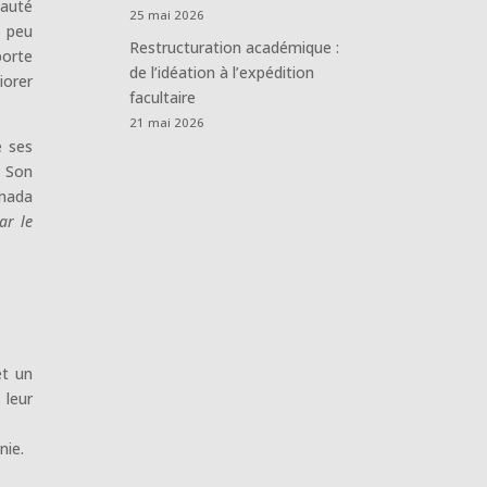
nauté
25 mai 2026
p peu
Restructuration académique :
orte
de l’idéation à l’expédition
iorer
facultaire
21 mai 2026
e ses
. Son
anada
ar le
et un
 leur
nie.