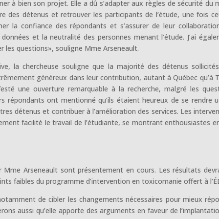
ner à bien son projet. Elle a dû s’adapter aux règles de sécurité du m
ire des détenus et retrouver les participants de l’étude, une fois ce
gner la confiance des répondants et s’assurer de leur collaboratio
s données et la neutralité des personnes menant l’étude. J’ai égal
quer les questions», souligne Mme Arseneault.
tive, la chercheuse souligne que la majorité des détenus sollicité
xtrêmement généreux dans leur contribution, autant à Québec qu’à T
festé une ouverture remarquable à la recherche, malgré les ques
urs répondants ont mentionné qu’ils étaient heureux de se rendre ut
utres détenus et contribuer à l’amélioration des services. Les interve
ent facilité le travail de l’étudiante, se montrant enthousiastes e
ar Mme Arseneault sont présentement en cours. Les résultats devr
 points faibles du programme d’intervention en toxicomanie offert à l’
otamment de cibler les changements nécessaires pour mieux rép
érons aussi qu’elle apporte des arguments en faveur de l’implantati