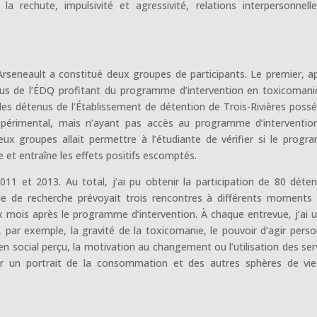
a rechute, impulsivité et agressivité, relations interpersonnell
rseneault a constitué deux groupes de participants. Le premier, a
us de l’ÉDQ profitant du programme d’intervention en toxicomani
s détenus de l’Établissement de détention de Trois-Rivières poss
périmental, mais n’ayant pas accès au programme d’interventio
ux groupes allait permettre à l’étudiante de vérifier si le prog
e et entraîne les effets positifs escomptés.
011 et 2013. Au total, j’ai pu obtenir la participation de 80 déte
le de recherche prévoyait trois rencontres à différents moments
ix mois après le programme d’intervention. À chaque entrevue, j’ai ut
 par exemple, la gravité de la toxicomanie, le pouvoir d’agir perso
ien social perçu, la motivation au changement ou l’utilisation des ser
lir un portrait de la consommation et des autres sphères de vi