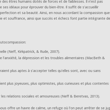
es êtres humains dotés de forces et de faiblesses. Il n’est pas
es idéaux pour éprouver du bien-être. Il suffit de s’accueillir
mperfection et sa beauté. Ainsi, en nous accordant la compassion que
 et souffrance, ainsi que succès et échecs font partie intégrante d
l’autocompassion:
lle (Neff, Kirkpatrick, & Rude, 2007).
e l’anxiété, la dépression et les troubles alimentaires (MacBeth &
ent plus aptes à s’accepter telles qu’elles sont, avec ou sans
nt plus joyeuses, plus optimistes, plus curieuses et plus contentes
 les relations sociales et amoureuses (Neff & Beretvas, 2013).
us offre un havre de calme, un refuge où l’on peut arrêter de se jug