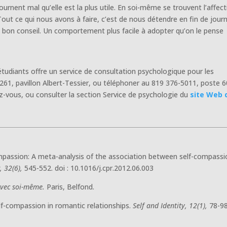
rnent mal qu’elle est la plus utile. En soi-même se trouvent l’affect
out ce qui nous avons à faire, c’est de nous détendre en fin de jour
ire bon conseil. Un comportement plus facile à adopter qu’on le pense
étudiants offre un service de consultation psychologique pour les
261, pavillon Albert-Tessier, ou téléphoner au 819 376-5011, poste 
z-vous, ou consulter la section Service de psychologie du
site Web 
mpassion: A meta-analysis of the association between self-compassi
, 32(6),
545-552. doi : 10.1016/j.cpr.2012.06.003
avec soi-même.
Paris, Belfond.
self-compassion in romantic relationships.
Self and Identity, 12(1),
78-98