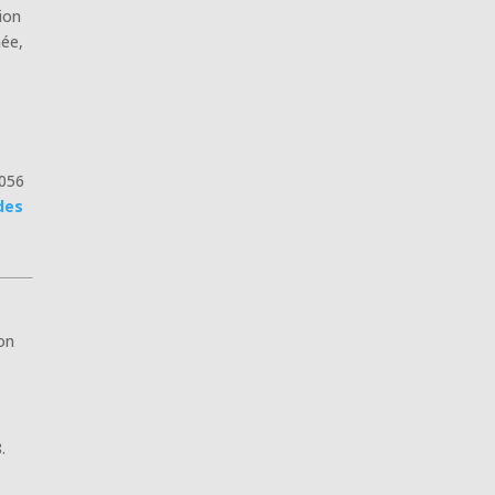
ion
née,
6056
des
on
.