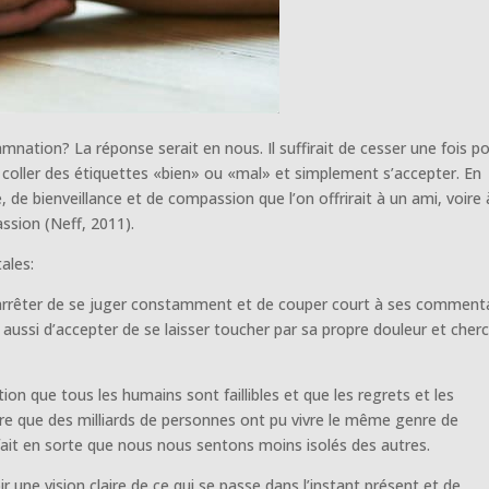
nation? La réponse serait en nous. Il suffirait de cesser une fois p
e coller des étiquettes «bien» ou «mal» et simplement s’accepter. En
, de bienveillance et de compassion que l’on offrirait à un ami, voire
sion (Neff, 2011).
ales:
arrêter de se juger constamment et de couper court à ses comment
e aussi d’accepter de se laisser toucher par sa propre douleur et cher
tion que tous les humains sont faillibles et que les regrets et les
tre que des milliards de personnes ont pu vivre le même genre de
 fait en sorte que nous nous sentons moins isolés des autres.
ir une vision claire de ce qui se passe dans l’instant présent et de