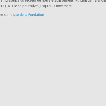
 en présence du recteur de notre établissement, M. Christian Blanch
UQTR. Elle se poursuivra jusqu’au 3 novembre.
ne sur le
site de la Fondation