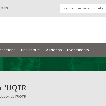
ÈRES
echerche
Babillard
À Propos
Évènements
 à l’UQTR
dation de l'UQTR