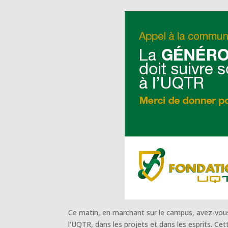
Ce matin, en marchant sur le campus, avez-vous
l’UQTR, dans les projets et dans les esprits. Ce