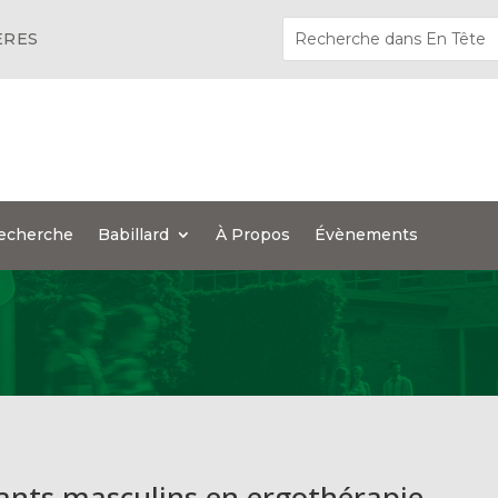
ÈRES
echerche
Babillard
À Propos
Évènements
iants masculins en ergothérapie