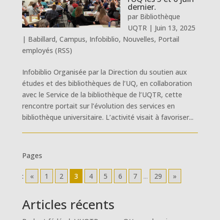
dernier.
par
Bibliothèque
UQTR
|
Juin 13, 2025
|
Babillard
,
Campus
,
Infobiblio
,
Nouvelles
,
Portail
employés (RSS)
Infobiblio Organisée par la Direction du soutien aux
études et des bibliothèques de l’UQ, en collaboration
avec le Service de la bibliothèque de l’UQTR, cette
rencontre portait sur l’évolution des services en
bibliothèque universitaire. L’activité visait à favoriser...
Pages
:
«
1
2
3
4
5
6
7
...
29
»
Articles récents