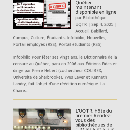
Québec:
maintenant
disponible en ligne
par
Bibliothèque
UQTR
|
Sep 4, 2025
|
Accueil
,
Babillard
,
Campus
,
Culture
,
Étudiants
,
Infobiblio
,
Nouvelles
,
Portail employés (RSS)
,
Portail étudiants (RSS)
Infobiblio Pour fêter ses vingt ans, le Dictionnaire de la
censure au Québec, paru en 2006 aux Éditions Fides et
dirigé par Pierre Hébert (cochercheur COLIBEX,
Université de Sherbrooke), Yves Lever et Kenneth
Landry, fait l’objet d’une réédition numérique. La
Chaire...
L’UQTR, hôte du
premier Rendez-
vous des
bibliothèques de
l’UQ les 5 et 6 juin