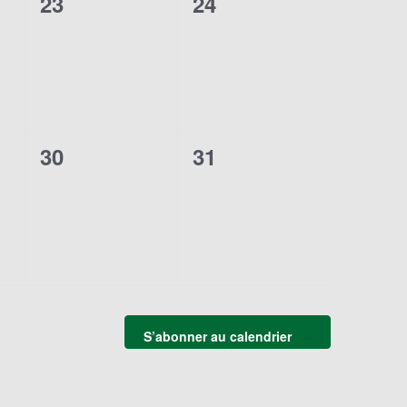
0
0
23
24
,
évènement,
évènement,
0
0
30
31
,
évènement,
évènement,
S’abonner au calendrier