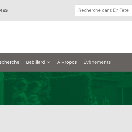
ÈRES
echerche
Babillard
À Propos
Évènements