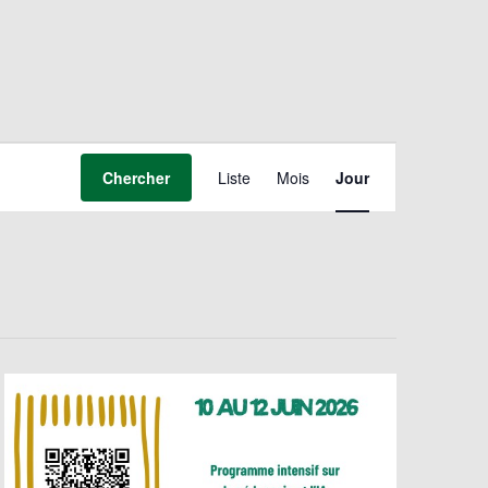
Navigation
de
Chercher
Liste
Mois
Jour
vues
Évènement