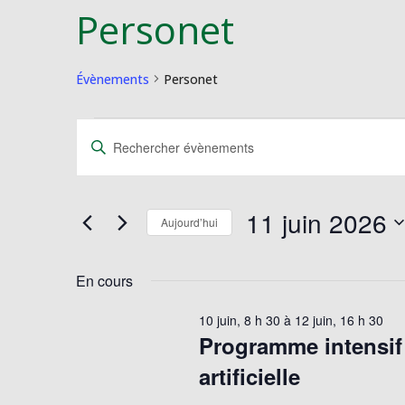
Personet
Évènements
Personet
Évènements
Recherche
Saisir
for
et
mot-
11
navigation
clé.
juin
de
Rechercher
11 juin 2026
2026
vues
Évènements
Aujourd’hui
Évènements
par
Sélectionnez
mot-
une
En cours
clé.
date.
10 juin, 8 h 30
à
12 juin, 16 h 30
Programme intensif 
artificielle