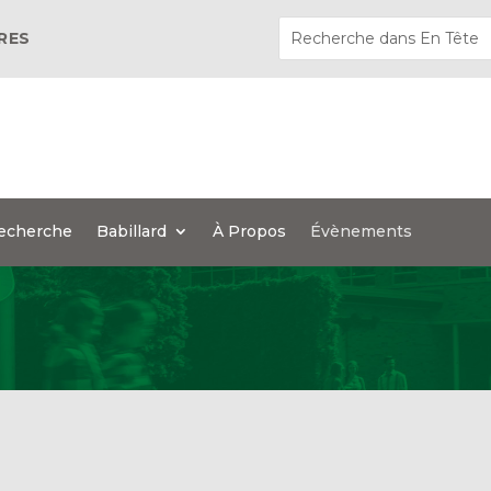
ÈRES
echerche
Babillard
À Propos
Évènements