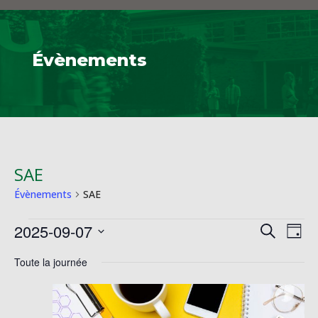
Évènements
SAE
Évènements
SAE
Évènements
Reche
Na
2025-09-07
Recherche
Jour
de
for
et
Sélectionnez
vu
7
Toute la journée
naviga
une
Év
septembre
de
date.
2025
vues