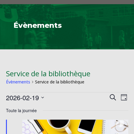
Évènements
Service de la bibliothèque
Évènements
Service de la bibliothèque
Évènements
Reche
Na
2026-02-19
Recherche
Jour
de
for
et
Sélectionnez
vu
19
Toute la journée
naviga
une
Év
février
de
date.
2026
vues