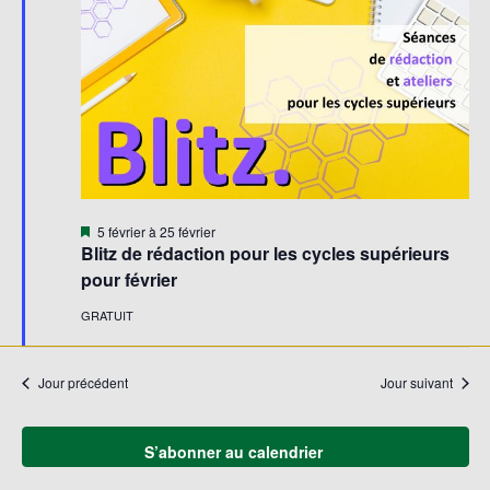
Évène
Mis
5 février
à
25 février
en
Blitz de rédaction pour les cycles supérieurs
avant
pour février
GRATUIT
Jour précédent
Jour suivant
S’abonner au calendrier