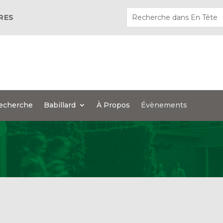
ÈRES
echerche
Babillard
À Propos
Évènements