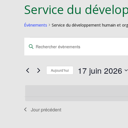
Service du dévelo
Évènements
Service du développement humain et org
Évènements
Recherche
Saisir
for
et
mot-
17
navigation
clé.
juin
de
Rechercher
17 juin 2026
2026
vues
Évènements
Aujourd’hui
Évènements
par
Sélectionnez
mot-
une
clé.
date.
Jour précédent