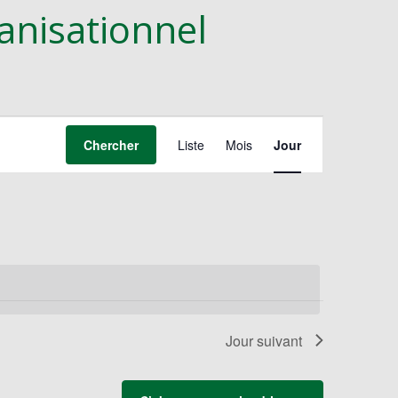
anisationnel
Navigation
de
Chercher
Liste
Mois
Jour
vues
Évènement
Jour suivant