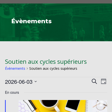
Évènements
Soutien aux cycles supérieurs
Évènements
Soutien aux cycles supérieurs
Évènements
Reche
Na
2026-06-03
Recherche
Jour
de
for
et
Sélectionnez
vu
3
En cours
naviga
une
Év
juin
de
date.
2026
vues