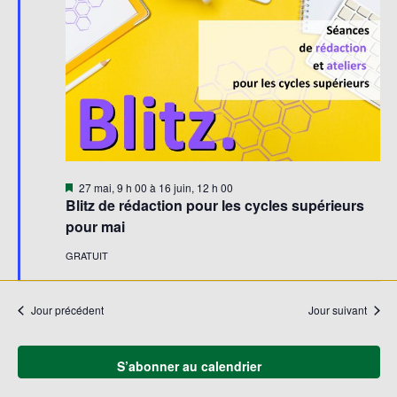
Évène
Mis
27 mai, 9 h 00
à
16 juin, 12 h 00
en
Blitz de rédaction pour les cycles supérieurs
avant
pour mai
GRATUIT
Jour précédent
Jour suivant
S’abonner au calendrier