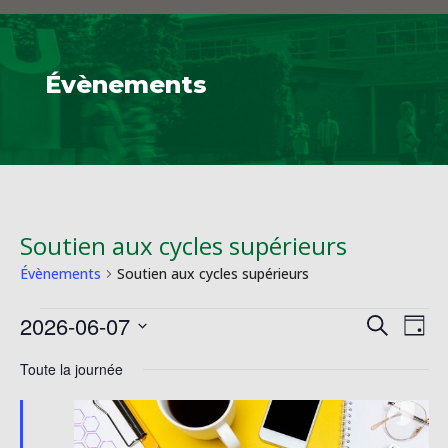
Évènements
Soutien aux cycles supérieurs
Évènements
Soutien aux cycles supérieurs
Évènements
Reche
Na
2026-06-07
Recherche
Jour
de
for
et
Sélectionnez
vu
7
Toute la journée
naviga
une
Év
juin
de
date.
2026
vues