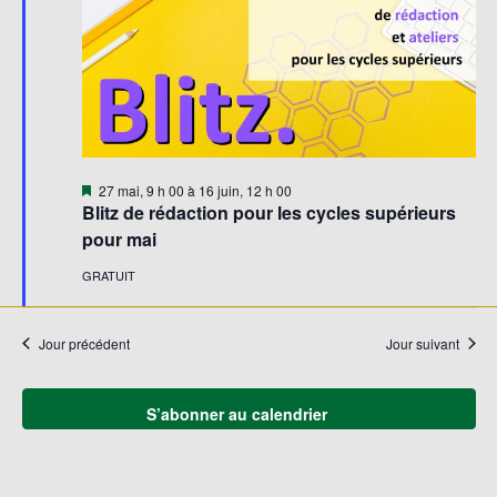
Mis
27 mai, 9 h 00
à
16 juin, 12 h 00
en
Blitz de rédaction pour les cycles supérieurs
avant
pour mai
GRATUIT
Jour précédent
Jour suivant
S’abonner au calendrier