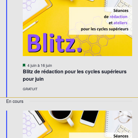
Évène
Mis
4 juin
à
16 juin
en
Blitz de rédaction pour les cycles supérieurs
avant
pour juin
GRATUIT
En cours