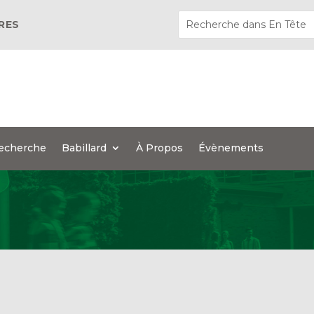
ÈRES
echerche
Babillard
À Propos
Évènements