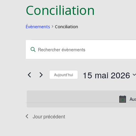
Conciliation
Évènements
Conciliation
Évènements
Recherche
Saisir
for
et
mot-
15
navigation
clé.
mai
de
Rechercher
15 mai 2026
2026
vues
Évènements
Aujourd’hui
Évènements
par
Sélectionnez
mot-
une
clé.
date.
Auc
Jour précédent