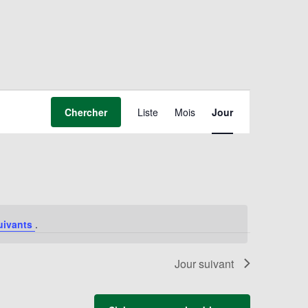
Navigation
de
Chercher
Liste
Mois
Jour
vues
Évènement
uivants
.
Jour suivant