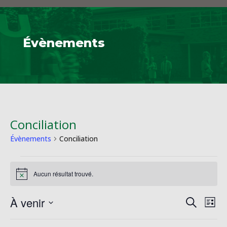
Évènements
Conciliation
Évènements
Conciliation
Évènements
Aucun résultat trouvé.
Notice
Reche
Na
À venir
Recherche
Liste
de
et
Sélectionnez
vu