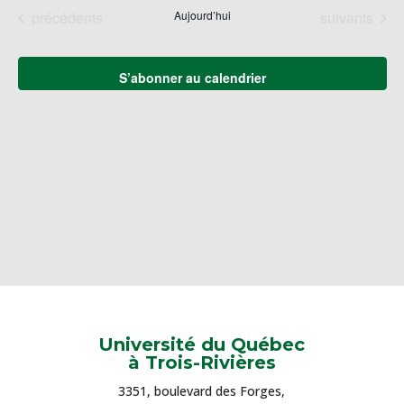
naviga
une
Év
Évènements
Évènements
précédents
Aujourd’hui
suivants
de
date.
vues
Évène
S’abonner au calendrier
Université du Québec
à Trois-Rivières
3351, boulevard des Forges,