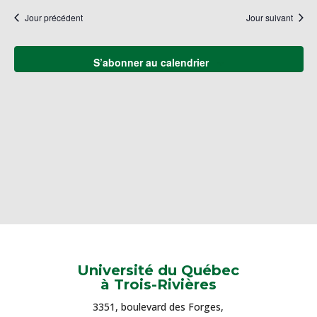
naviga
une
Év
Jour précédent
Jour suivant
de
date.
vues
Évène
S’abonner au calendrier
Université du Québec
à Trois-Rivières
3351, boulevard des Forges,