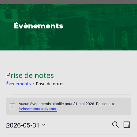
Évènements
Prise de notes
Évènements
Prise de notes
Évènements
Aucun évènements planifié pour 31 mai 2026. Passer aux
for
Notice
évènements suivants
.
31
mai
Reche
Na
2026-05-31
Recherche
Jour
2026
de
et
Sélectionnez
vu