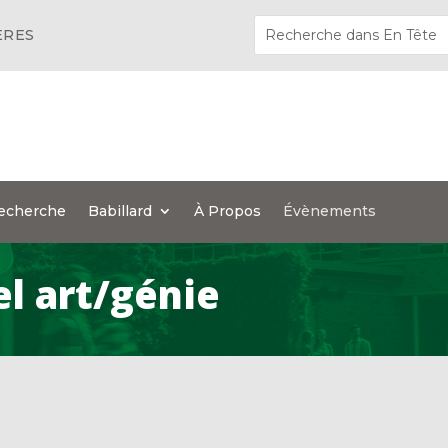
ÈRES
echerche
Babillard
À Propos
Évènements
el art/génie