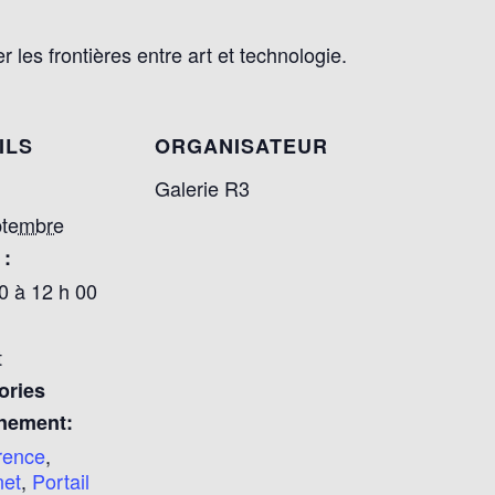
les frontières entre art et technologie.
ILS
ORGANISATEUR
Galerie R3
ptembre
 :
0 à 12 h 00
t
ories
nement:
rence
,
net
,
Portail