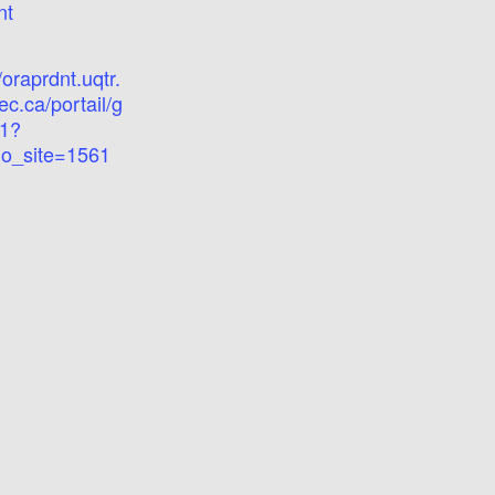
nt
/oraprdnt.uqtr.
c.ca/portail/g
1?
o_site=1561