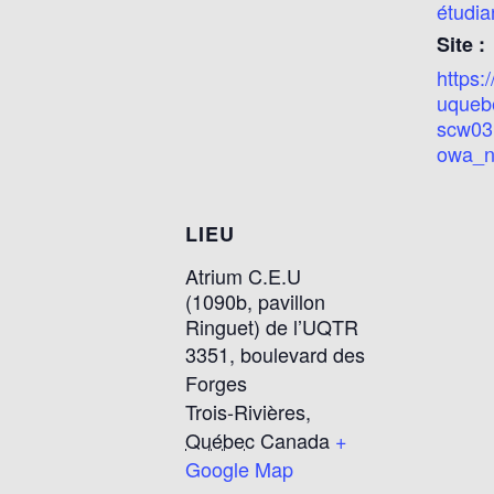
étudia
Site :
https:/
uquebe
scw03
owa_n
LIEU
Atrium C.E.U
(1090b, pavillon
Ringuet) de l’UQTR
3351, boulevard des
Forges
Trois-Rivières
,
Québec
Canada
+
Google Map