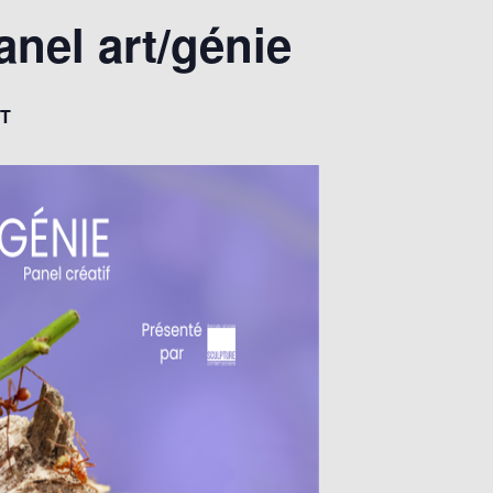
anel art/génie
T