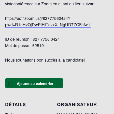
visioconférence sur Zoom en allant au lien suivant :
https://uqtr.zoom.us/j/82777560424?
pwd=R1eHvQjDwPiHtTqzxXLNgUD7ZQFafw.1
ID de réunion : 827 7756 0424
Mot de passe : 625191
Nous souhaitons bon succès à la candidate!
Ajouter au calendrier
DÉTAILS
ORGANISATEUR
Décanat des études