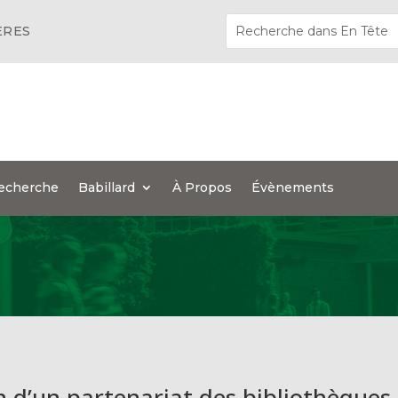
ÈRES
echerche
Babillard
À Propos
Évènements
n d’un partenariat des bibliothèques