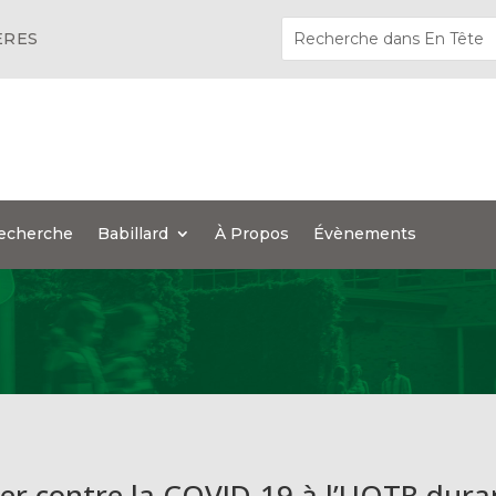
ÈRES
echerche
Babillard
À Propos
Évènements
iner contre la COVID-19 à l’UQTR dura