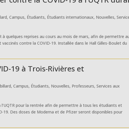
lard
,
Campus
,
Étudiants
,
Étudiants internationaux
,
Nouvelles
,
Servic
TR à quelques reprises au cours au mois de mars, afin de permettre a
accinés contre la COVID-19. Installée dans le Hall Gilles-Boulet du
ID-19 à Trois-Rivières et
billard
,
Campus
,
Étudiants
,
Nouvelles
,
Professeurs
,
Services aux
l’UQTR pour la rentrée afin de permettre à tous les étudiants et
ID-19. Des doses de Moderna et de Pfizer seront disponibles pour