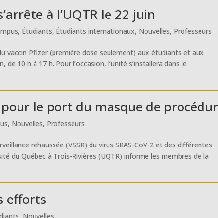
’arrête à l’UQTR le 22 juin
ampus
,
Étudiants
,
Étudiants internationaux
,
Nouvelles
,
Professeurs
 du vaccin Pfizer (première dose seulement) aux étudiants et aux
de 10 h à 17 h. Pour l’occasion, l’unité s’installera dans le
pour le port du masque de procédu
us
,
Nouvelles
,
Professeurs
rveillance rehaussée (VSSR) du virus SRAS-CoV-2 et des différentes
sité du Québec à Trois-Rivières (UQTR) informe les membres de la
 efforts
diants
,
Nouvelles