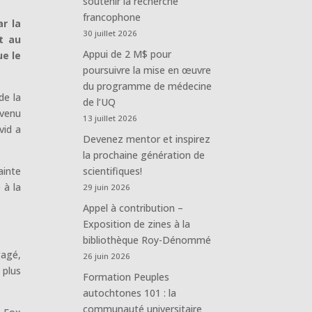
soutenir la recherche
francophone
r la
30 juillet 2026
t au
Appui de 2 M$ pour
ue le
poursuivre la mise en œuvre
du programme de médecine
de la
de l’UQ
 venu
13 juillet 2026
vid a
Devenez mentor et inspirez
la prochaine génération de
ainte
scientifiques!
 à la
29 juin 2026
Appel à contribution –
Exposition de zines à la
bibliothèque Roy-Dénommé
gagé,
26 juin 2026
 plus
Formation Peuples
autochtones 101 : la
communauté universitaire