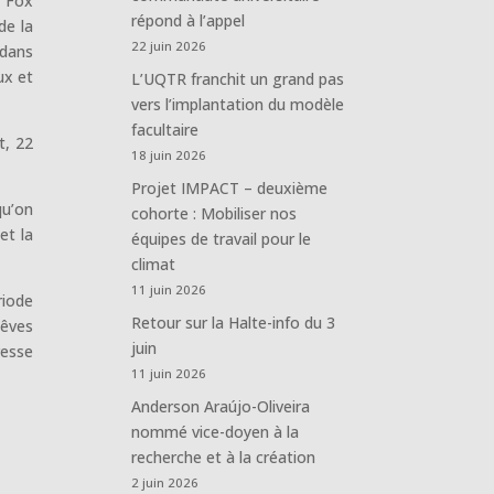
y Fox
répond à l’appel
de la
22 juin 2026
 dans
ux et
L’UQTR franchit un grand pas
vers l’implantation du modèle
facultaire
t, 22
18 juin 2026
Projet IMPACT – deuxième
qu’on
cohorte : Mobiliser nos
et la
équipes de travail pour le
climat
11 juin 2026
riode
Retour sur la Halte-info du 3
Rêves
juin
resse
11 juin 2026
Anderson Araújo-Oliveira
nommé vice-doyen à la
recherche et à la création
2 juin 2026