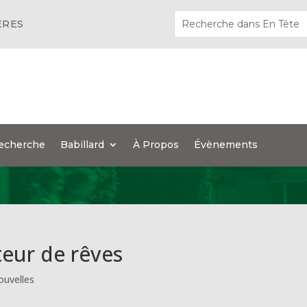
ÈRES
echerche
Babillard
À Propos
Évènements
uteur de rêves
ouvelles