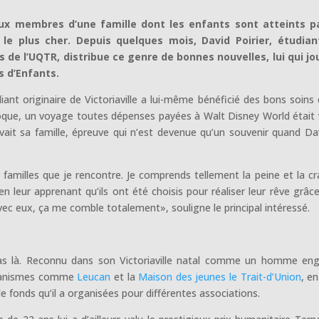
ux membres d’une famille dont les enfants sont atteints pa
e le plus cher. Depuis quelques mois, David Poirier, étudian
 de l’UQTR, distribue ce genre de bonnes nouvelles, lui qui jo
s d’Enfants.
diant originaire de Victoriaville a lui-même bénéficié des bons soins 
’époque, un voyage toutes dépenses payées à Walt Disney World était
ivait sa famille, épreuve qui n’est devenue qu’un souvenir quand Da
familles que je rencontre. Je comprends tellement la peine et la cr
en leur apprenant qu’ils ont été choisis pour réaliser leur rêve grâce
c eux, ça me comble totalement», souligne le principal intéressé.
 pas là. Reconnu dans son Victoriaville natal comme un homme en
organismes comme
Leucan
et la
Maison des jeunes le Trait-d’Union
, en
de fonds qu’il a organisées pour différentes associations.