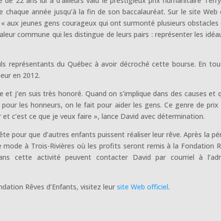
e 22 ans lui a d’ailleurs valu le prestigieux prix humanitaire Terr
ée chaque année jusqu’à la fin de son baccalauréat. Sur le site Web 
é « aux jeunes gens courageux qui ont surmonté plusieurs obstacles
aleur commune qui les distingue de leurs pairs : représenter les idéa
 seuls représentants du Québec à avoir décroché cette bourse. En tou
eur en 2012.
e et j’en suis très honoré. Quand on s’implique dans des causes et 
 pour les honneurs, on le fait pour aider les gens. Ce genre de prix 
et c’est ce que je veux faire », lance David avec détermination.
te pour que d’autres enfants puissent réaliser leur rêve. Après la pé
 mode à Trois-Rivières où les profits seront remis à la Fondation 
dans cette activité peuvent contacter David par courriel à l’ad
dation Rêves d’Enfants, visitez leur
site Web officiel
.