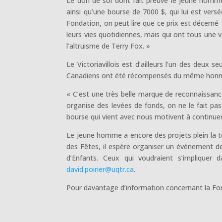
Le don de soi dont fait preuve le jeune homme d
ainsi qu’une bourse de 7000 $, qui lui est vers
Fondation, on peut lire que ce prix est décern
leurs vies quotidiennes, mais qui ont tous une v
l’altruisme de Terry Fox. »
Le Victoriavillois est d’ailleurs l’un des deux
Canadiens ont été récompensés du même honn
« C’est une très belle marque de reconnaissanc
organise des levées de fonds, on ne le fait pas
bourse qui vient avec nous motivent à continuer 
Le jeune homme a encore des projets plein la tê
des Fêtes, il espère organiser un événement de
d’Enfants. Ceux qui voudraient s’impliquer 
david.poirier@uqtr.ca
.
Pour davantage d’information concernant la Fon