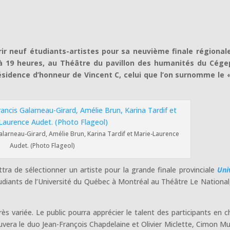
r neuf étudiants-artistes pour sa neuvième finale régionale
, à 19 heures, au Théâtre du pavillon des humanités du Cége
résidence d’honneur de Vincent C, celui que l’on surnomme le
alarneau-Girard, Amélie Brun, Karina Tardif et Marie-Laurence
Audet. (Photo Flageol)
ettra de sélectionner un artiste pour la grande finale provinciale
Uni
udiants de l’Université du Québec à Montréal au Théâtre Le National,
rès variée. Le public pourra apprécier le talent des participants en c
vera le duo Jean-François Chapdelaine et Olivier Miclette, Cimon Mu