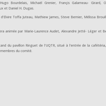
 Hugo Bourdelais, Michaël Grenier, Françis Galarneau- Girard, Ol
ux et Daniel H. Dugas.
 d’Elvire Toffa Juteau, Mathiew James, Steve Bernier, Mélissa Brouil
era animée par Marie-Laurence Audet, Alexandre Jetté- Léger et B
and du pavillon Ringuet de l’UQTR, situé à l’entrée de la cafétéria,
es membres du comité.