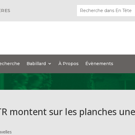
ÈRES
echerche
Babillard
À Propos
Évènements
TR montent sur les planches un
velles