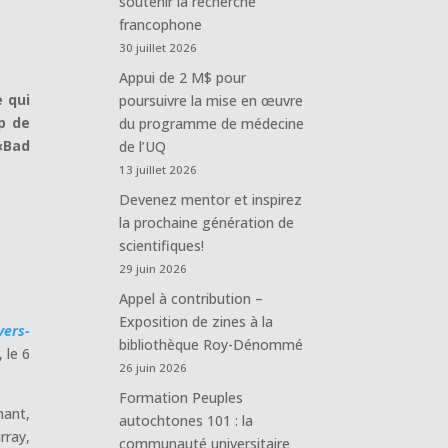
soutenir la recherche
francophone
30 juillet 2026
Appui de 2 M$ pour
 qui
poursuivre la mise en œuvre
p de
du programme de médecine
 «Bad
de l’UQ
13 juillet 2026
Devenez mentor et inspirez
la prochaine génération de
scientifiques!
29 juin 2026
Appel à contribution –
Exposition de zines à la
vers-
bibliothèque Roy-Dénommé
 le 6
26 juin 2026
Formation Peuples
hant,
autochtones 101 : la
rray,
communauté universitaire