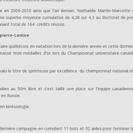
e en 2009-2010 ainsi que l’an dernier, Nathaëlle Martin-Marcotte 
une superbe moyenne cumulative de 4,28 sur 4,3 au doctorat de pr
nnant total de 164 crédits réussis.
apierre-Lemire
aire québécois en natation lors de la dernière année et cette domin
amassé trois médailles d’or lors du Championnat universitaire canad
 valu le titre de sprinteuse par excellence du championnat national e
dien au 50m libre et s’est taillé une place sur l’équipe canadienn
 en Russie.
n kinésiologie.
 dernière campagne en cumulant 11 buts et 32 aides pour terminer 