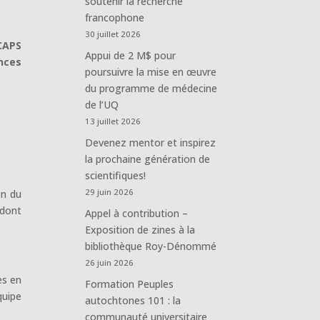
soutenir la recherche
francophone
30 juillet 2026
CAPS
Appui de 2 M$ pour
nces
poursuivre la mise en œuvre
du programme de médecine
de l’UQ
13 juillet 2026
Devenez mentor et inspirez
la prochaine génération de
scientifiques!
29 juin 2026
on du
 dont
Appel à contribution –
Exposition de zines à la
bibliothèque Roy-Dénommé
26 juin 2026
es en
Formation Peuples
uipe
autochtones 101 : la
communauté universitaire