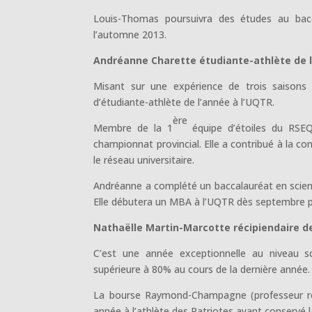
Louis-Thomas poursuivra des études au bac
l’automne 2013.
Andréanne Charette étudiante-athlète de 
Misant sur une expérience de trois saisons 
d’étudiante-athlète de l’année à l’UQTR.
ère
Membre de la 1
équipe d’étoiles du RSEQ
championnat provincial. Elle a contribué à la c
le réseau universitaire.
Andréanne a complété un baccalauréat en scie
Elle débutera un MBA à l’UQTR dès septembre p
Nathaëlle Martin-Marcotte récipiendaire
C’est une année exceptionnelle au niveau 
supérieure à 80% au cours de la dernière année.
La bourse Raymond-Champagne (professeur ret
année à l’athlète des Patriotes ayant conservé