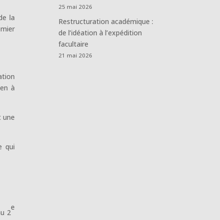
25 mai 2026
de la
Restructuration académique :
emier
de l’idéation à l’expédition
facultaire
21 mai 2026
ation
ien à
t une
e qui
e
au 2