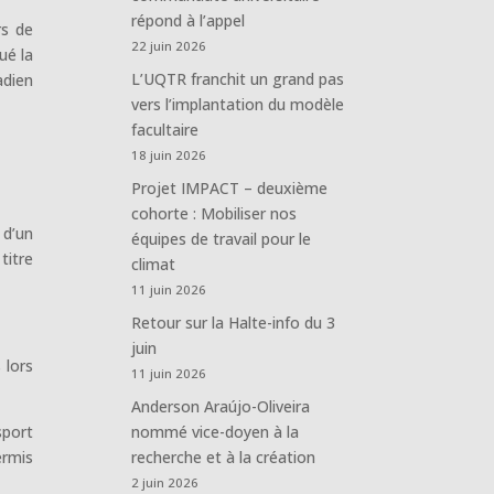
répond à l’appel
rs de
22 juin 2026
ué la
L’UQTR franchit un grand pas
adien
vers l’implantation du modèle
facultaire
18 juin 2026
Projet IMPACT – deuxième
cohorte : Mobiliser nos
 d’un
équipes de travail pour le
titre
climat
11 juin 2026
Retour sur la Halte-info du 3
juin
 lors
11 juin 2026
Anderson Araújo-Oliveira
sport
nommé vice-doyen à la
ermis
recherche et à la création
2 juin 2026