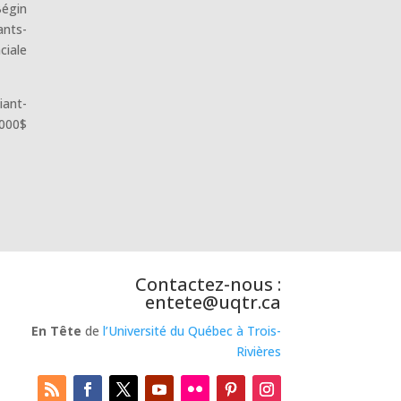
Bégin
ants-
ciale
iant-
 000$
Contactez-nous :
entete@uqtr.ca
En Tête
de
l’Université du Québec à Trois-
Rivières