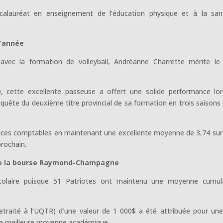
calauréat en enseignement de l’éducation physique et à la sa
l’année
avec la formation de volleyball, Andréanne Charrette mérite le 
, cette excellente passeuse a offert une solide performance lo
onquête du deuxième titre provincial de sa formation en trois saisons
nces comptables en maintenant une excellente moyenne de 3,74 sur
rochain.
 de la bourse Raymond-Champagne
scolaire puisque 51 Patriotes ont maintenu une moyenne cumul
raité à l’UQTR) d’une valeur de 1 000$ a été attribuée pour un
 la meilleure moyenne académique.