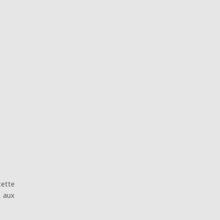
cette
R aux