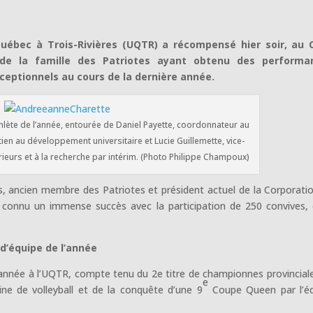
Québec à Trois-Rivières (UQTR) a récompensé hier soir, au 
 de la famille des Patriotes ayant obtenu des performa
ceptionnels au cours de la dernière année.
hlète de l’année, entourée de Daniel Payette, coordonnateur au
tien au développement universitaire et Lucie Guillemette, vice-
rieurs et à la recherche par intérim. (Photo Philippe Champoux)
s, ancien membre des Patriotes et président actuel de la Corporati
 a connu un immense succès avec la participation de 250 convives,
 d’équipe de l’année
 l’année à l’UQTR, compte tenu du 2e titre de championnes provincial
e
ne de volleyball et de la conquête d’une 9
Coupe Queen par l’éq