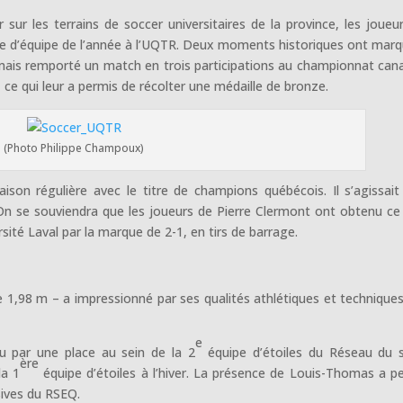
 sur les terrains de soccer universitaires de la province, les joueu
tre d’équipe de l’année à l’UQTR. Deux moments historiques ont marq
jamais remporté un match en trois participations au championnat can
, ce qui leur a permis de récolter une médaille de bronze.
(Photo Philippe Champoux)
son régulière avec le titre de champions québécois. Il s’agissait
On se souviendra que les joueurs de Pierre Clermont ont obtenu ce 
rsité Laval par la marque de 2-1, en tirs de barrage.
re 1,98 m – a impressionné par ses qualités athlétiques et techniques
e
nu par une place au sein de la 2
équipe d’étoiles du Réseau du 
ère
la 1
équipe d’étoiles à l’hiver. La présence de Louis-Thomas a p
sives du RSEQ.