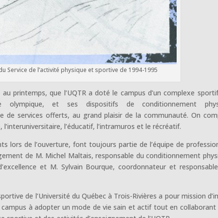
 Service de l’activité physique et sportive de 1994-1995
t au printemps, que l’UQTR a doté le campus d’un complexe sporti
bre olympique, et ses dispositifs de conditionnement phys
e de services offerts, au grand plaisir de la communauté. On com
interuniversitaire, l’éducatif, l’intramuros et le récréatif.
nts lors de l’ouverture, font toujours partie de l’équipe de professio
gagement de M. Michel Maltais, responsable du conditionnement phys
d’excellence et M. Sylvain Bourque, coordonnateur et responsabl
sportive de l’Université du Québec à Trois-Rivières a pour mission d’in
s campus à adopter un mode de vie sain et actif tout en collaborant