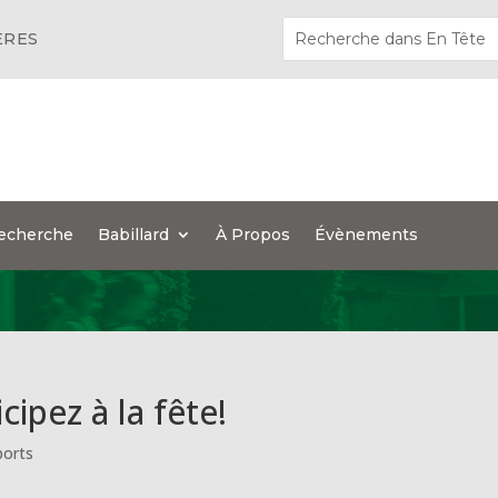
ÈRES
echerche
Babillard
À Propos
Évènements
cipez à la fête!
ports