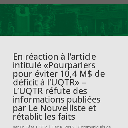
En réaction à l’article
intitulé «Pourparlers
pour éviter 10,4 M$ de
déficit à l’UQTR» –
L’UQTR réfute des
informations publiées
par Le Nouvelliste et
rétablit les faits
par
En Tête UQTR
|
Déc 8, 2015
|
Communiqués de