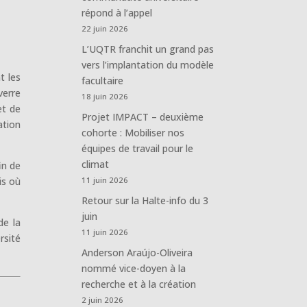
répond à l’appel
22 juin 2026
L’UQTR franchit un grand pas
vers l’implantation du modèle
t les
facultaire
verre
18 juin 2026
et de
Projet IMPACT – deuxième
ation
cohorte : Mobiliser nos
équipes de travail pour le
climat
in de
is où
11 juin 2026
Retour sur la Halte-info du 3
juin
de la
11 juin 2026
rsité
Anderson Araújo-Oliveira
nommé vice-doyen à la
recherche et à la création
2 juin 2026