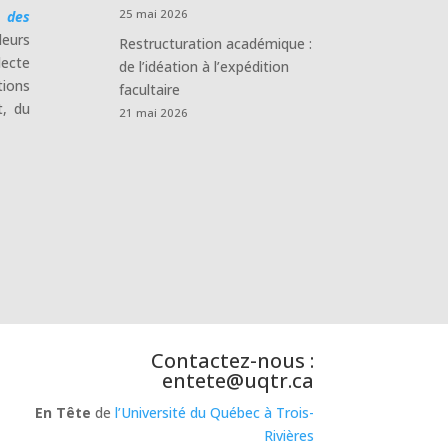
25 mai 2026
e des
leurs
Restructuration académique :
lecte
de l’idéation à l’expédition
tions
facultaire
t, du
21 mai 2026
Contactez-nous :
entete@uqtr.ca
En Tête
de
l’Université du Québec à Trois-
Rivières