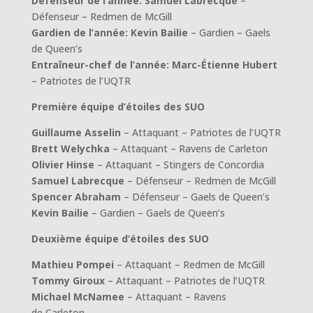
Défenseur de l’année: Samuel Labrecque
–
Défenseur – Redmen de McGill
Gardien de l’année: Kevin Bailie
– Gardien – Gaels
de Queen’s
Entraîneur-chef de l’année:
Marc-Étienne Hubert
– Patriotes de l’UQTR
Première équipe d’étoiles des SUO
Guillaume Asselin
– Attaquant – Patriotes de l’UQTR
Brett Welychka
– Attaquant – Ravens de Carleton
Olivier Hinse
– Attaquant – Stingers de Concordia
Samuel Labrecque
– Défenseur – Redmen de McGill
Spencer Abraham
– Défenseur – Gaels de Queen’s
Kevin Bailie
– Gardien – Gaels de Queen’s
Deuxième équipe d’étoiles des SUO
Mathieu Pompei
– Attaquant – Redmen de McGill
Tommy Giroux
– Attaquant – Patriotes de l’UQTR
Michael McNamee
– Attaquant – Ravens
de Carleton