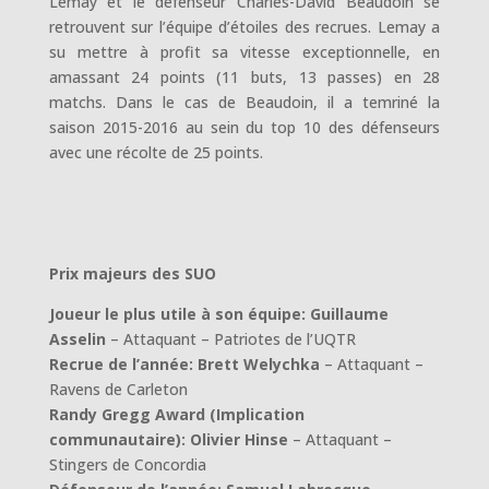
Lemay et le défenseur Charles-David Beaudoin se
retrouvent sur l’équipe d’étoiles des recrues. Lemay a
su mettre à profit sa vitesse exceptionnelle, en
amassant 24 points (11 buts, 13 passes) en 28
matchs. Dans le cas de Beaudoin, il a temriné la
saison 2015-2016 au sein du top 10 des défenseurs
avec une récolte de 25 points.
Prix majeurs des SUO
Joueur le plus utile à son équipe:
Guillaume
Asselin
– Attaquant – Patriotes de l’UQTR
Recrue de l’année:
Brett Welychka
– Attaquant –
Ravens de Carleton
Randy Gregg Award (Implication
communautaire)
:
Olivier Hinse
– Attaquant –
Stingers de Concordia