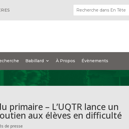
ÈRES
echerche
Babillard
À Propos
Évènements
du primaire – L’UQTR lance un
tien aux élèves en difficulté
s de presse