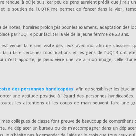
tre rendue là où je suis, car peu de gens auraient prédit que j’irais un
lair et le soutien de l’UQTR me permet de foncer dans la vie», tém
rise de notes, horaires prolongés pour les examens, adaptation des lo
ace par l’UQTR pour faciliter la vie de la jeune femme de 23 ans.
 est venue faire une visite des lieux avec moi afin de s’assurer q
a fallu faire certaines modifications et les gens de l’UQTR ont été
i m’est apporté, je peux vivre une vie à mon image, celle d’une 
oise des personnes handicapées
, afin de sensibiliser les étudian
opter une attitude positive à l’égard des personnes handicapées.
 toutes les attentions et les coups de main peuvent faire une g
et mes collègues de classe font preuve de beaucoup de compréhensi
la porte, de déplacer un bureau ou de m’accompagner dans un déplac
s. Je n’hésite pas à demander de l’aide et je crois que tous ceux qui