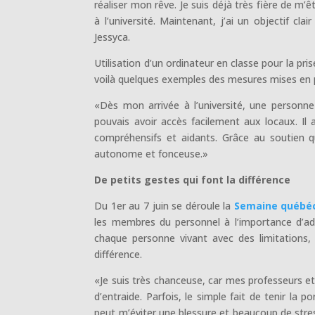
réaliser mon rêve. Je suis déjà très fière de m’ê
à l’université. Maintenant, j’ai un objectif c
Jessyca.
Utilisation d’un ordinateur en classe pour la p
voilà quelques exemples des mesures mises en pl
«Dès mon arrivée à l’université, une personne
pouvais avoir accès facilement aux locaux. Il 
compréhensifs et aidants. Grâce au soutien qu
autonome et fonceuse.»
De petits gestes qui font la différence
Du 1er au 7 juin se déroule la
Semaine québéc
les membres du personnel à l’importance d’ad
chaque personne vivant avec des limitations,
différence.
«Je suis très chanceuse, car mes professeurs 
d’entraide. Parfois, le simple fait de tenir 
peut m’éviter une blessure et beaucoup de stres