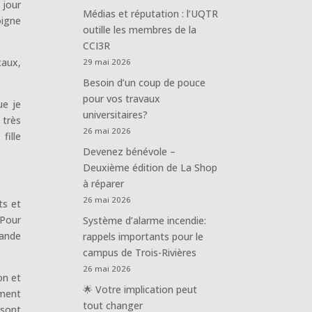
 jour
Médias et réputation : l’UQTR
oigne
outille les membres de la
CCI3R
caux,
29 mai 2026
Besoin d’un coup de pouce
pour vos travaux
ue je
universitaires?
 très
26 mai 2026
fille
Devenez bénévole –
Deuxième édition de La Shop
à réparer
26 mai 2026
ts et
 Pour
Système d’alarme incendie:
rande
rappels importants pour le
campus de Trois-Rivières
26 mai 2026
on et
🌟 Votre implication peut
ement
tout changer
 sont