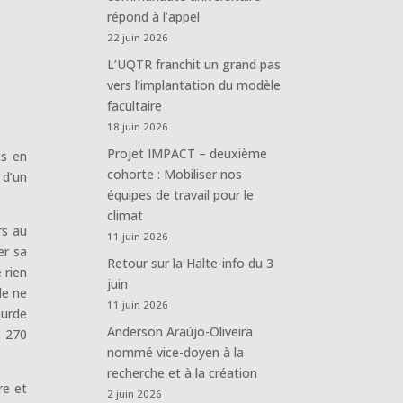
répond à l’appel
22 juin 2026
L’UQTR franchit un grand pas
vers l’implantation du modèle
facultaire
18 juin 2026
Projet IMPACT – deuxième
ts en
cohorte : Mobiliser nos
 d’un
équipes de travail pour le
climat
rs au
11 juin 2026
er sa
Retour sur la Halte-info du 3
 rien
juin
le ne
11 juin 2026
ourde
Anderson Araújo-Oliveira
e 270
nommé vice-doyen à la
recherche et à la création
re et
2 juin 2026