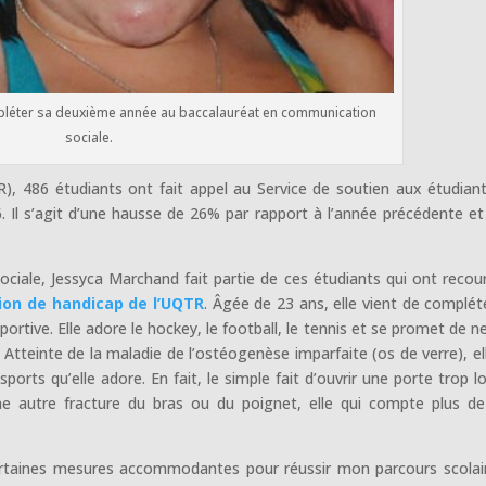
pléter sa deuxième année au baccalauréat en communication
sociale.
R), 486 étudiants ont fait appel au Service de soutien aux étudian
. Il s’agit d’une hausse de 26% par rapport à l’année précédente et
.
ciale, Jessyca Marchand fait partie de ces étudiants qui ont recou
tion de handicap de l’UQTR
. Âgée de 23 ans, elle vient de complét
rtive. Elle adore le hockey, le football, le tennis et se promet de ne
tteinte de la maladie de l’ostéogenèse imparfaite (os de verre), el
ports qu’elle adore. En fait, le simple fait d’ouvrir une porte trop l
ne autre fracture du bras ou du poignet, elle qui compte plus d
certaines mesures accommodantes pour réussir mon parcours scolai