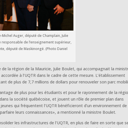
e-Michel Auger, député de Champlain, Julie
re responsable de l’enseignement supérieur,
nte, député de Maskinongé. (Photo Daniel
de la région de la Mauricie, Julie Boulet, qui accompagnait la minist
re accordée à l’UQTR dans le cadre de cette mesure. L’établissement
nt de plus de 7,7 millions de dollars pour renouveler son parc mobili
tage de plus pour les étudiants et pour le rayonnement de la régio
dans la société québécoise, et jouent un rôle de premier plan dans
s jeunes qui fréquentent l’UQTR bénéficieront d’un environnement de
 parfaire leurs connaissances», a mentionné la ministre Boulet.
olider les infrastructures de l’UQTR, en plus de faire en sorte que s