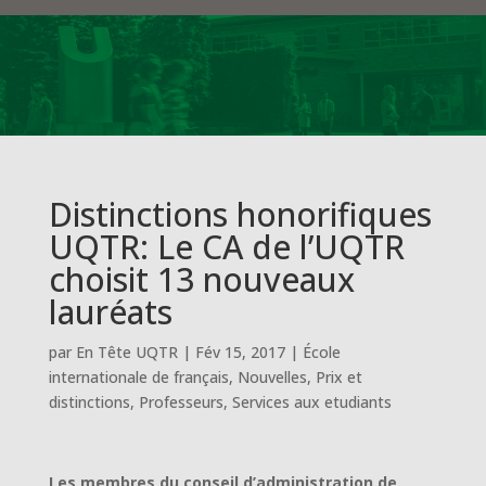
Distinctions honorifiques
UQTR: Le CA de l’UQTR
choisit 13 nouveaux
lauréats
par
En Tête UQTR
|
Fév 15, 2017
|
École
internationale de français
,
Nouvelles
,
Prix et
distinctions
,
Professeurs
,
Services aux etudiants
Les membres du conseil d’administration de