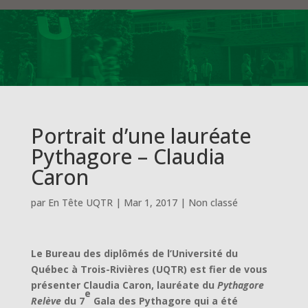
Portrait d’une lauréate
Pythagore – Claudia
Caron
par
En Tête UQTR
|
Mar 1, 2017
|
Non classé
Le Bureau des diplômés de l’Université du
Québec à Trois-Rivières (UQTR) est fier de vous
présenter Claudia Caron, lauréate du
Pythagore
e
Relève
du 7
Gala des Pythagore qui a été