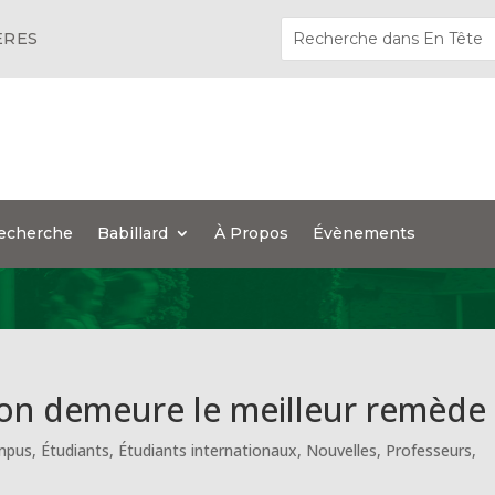
ÈRES
echerche
Babillard
À Propos
Évènements
ion demeure le meilleur remède
mpus
,
Étudiants
,
Étudiants internationaux
,
Nouvelles
,
Professeurs
,