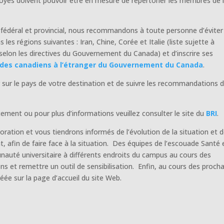
loyés doivent pouvoir être en mesure de répertorier les membres de 
fédéral et provincial, nous recommandons à toute personne d’éviter
es régions suivantes : Iran, Chine, Corée et Italie (liste sujette à
 selon les directives du Gouvernement du Canada) et d’inscrire ses
n des canadiens à l’étranger du Gouvernement du Canada
.
r sur le pays de votre destination et de suivre les recommandations 
ement ou pour plus d’informations veuillez consulter le site du
BRI
.
ration et vous tiendrons informés de l’évolution de la situation et 
t, afin de faire face à la situation. Des équipes de l’escouade Santé 
nauté universitaire à différents endroits du campus au cours des
 et remettre un outil de sensibilisation. Enfin, au cours des proch
éée sur la page d’accueil du site Web.