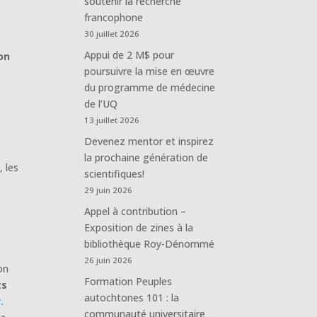
soutenir la recherche
francophone
30 juillet 2026
e
Appui de 2 M$ pour
on
poursuivre la mise en œuvre
du programme de médecine
de l’UQ
13 juillet 2026
Devenez mentor et inspirez
la prochaine génération de
 les
scientifiques!
29 juin 2026
Appel à contribution –
Exposition de zines à la
bibliothèque Roy-Dénommé
26 juin 2026
on
Formation Peuples
ts
autochtones 101 : la
.
communauté universitaire