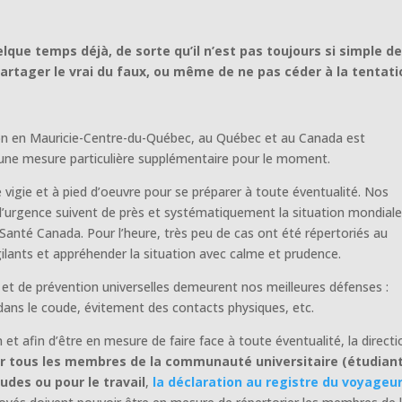
que temps déjà, de sorte qu’il n’est pas toujours si simple d
partager le vrai du faux, ou même de ne pas céder à la tentati
ation en Mauricie-Centre-du-Québec, au Québec et au Canada est
cune mesure particulière supplémentaire pour le moment.
 vigie et à pied d’oeuvre pour se préparer à toute éventualité. Nos
d’urgence suivent de près et systématiquement la situation mondiale,
 Santé Canada. Pour l’heure, très peu de cas ont été répertoriés au
ilants et appréhender la situation avec calme et prudence.
n et de prévention universelles demeurent nos meilleures défenses :
dans le coude, évitement des contacts physiques, etc.
n et afin d’être en mesure de faire face à toute éventualité, la directi
r tous les membres de la communauté universitaire (étudian
udes ou pour le travail
,
la déclaration au registre du voyageur