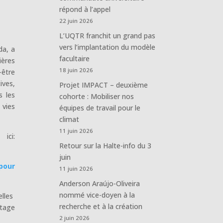
répond à l’appel
22 juin 2026
L’UQTR franchit un grand pas
vers l’implantation du modèle
da, a
facultaire
ières
18 juin 2026
-être
ives,
Projet IMPACT – deuxième
s les
cohorte : Mobiliser nos
 vies
équipes de travail pour le
climat
11 juin 2026
ici:
Retour sur la Halte-info du 3
juin
 pour
11 juin 2026
Anderson Araújo-Oliveira
nommé vice-doyen à la
elles
recherche et à la création
rtage
2 juin 2026