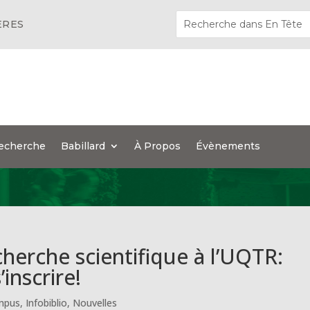
ÈRES
echerche
Babillard
À Propos
Évènements
echerche scientifique à l’UQTR:
inscrire!
mpus
,
Infobiblio
,
Nouvelles