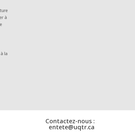
ture
er à
se
à la
Contactez-nous :
entete@uqtr.ca