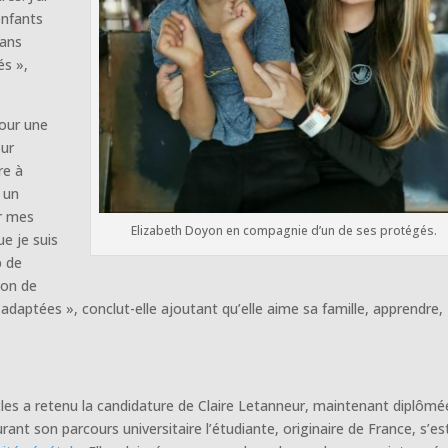
enfants
dans
és »,
pour une
our
re à
 un
r mes
Elizabeth Doyon en compagnie d’un de ses protégés.
e je suis
p de
ion de
 adaptées », conclut-elle ajoutant qu’elle aime sa famille, apprendre,
les a retenu la candidature de Claire Letanneur, maintenant diplômé
rant son parcours universitaire l’étudiante, originaire de France, s’es