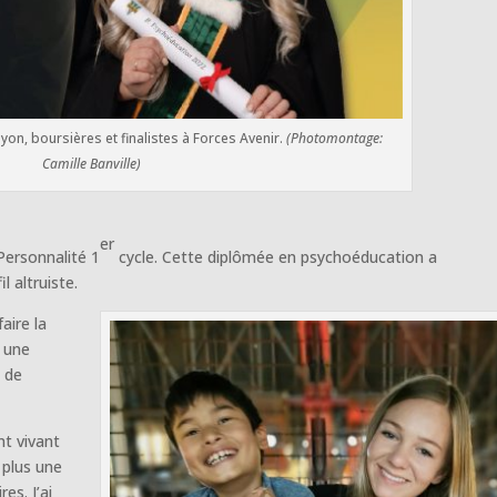
yon, boursières et finalistes à Forces Avenir.
(Photomontage:
Camille Banville)
er
Personnalité 1
cycle. Cette diplômée en psychoéducation a
 altruiste.
aire la
c une
e de
nt vivant
t plus une
es. J’ai