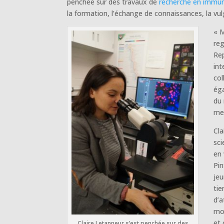
penchée sur des travaux de
recherche en immun
la formation, l’échange de connaissances, la vulg
« 
reg
Rep
int
col
éga
du 
mer
Cla
sci
en
Pin
jeu
tie
d’a
mot
et 
Claire Letanneur s’est penchée sur des