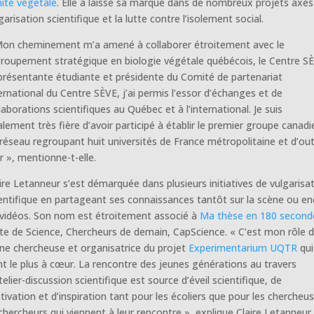
ité végétale
. Elle a laissé sa marque dans de nombreux projets axés
arisation scientifique et la lutte contre l’isolement social.
Mon cheminement m’a amené à collaborer étroitement avec le
roupement stratégique en biologie végétale québécois, le Centre S
résentante étudiante et présidente du Comité de partenariat
ernational du Centre SÈVE, j’ai permis l’essor d’échanges et de
laborations scientifiques au Québec et à l’international. Je suis
lement très fière d’avoir participé à établir le premier groupe canadi
réseau regroupant huit universités de France métropolitaine et d’out
 », mentionne-t-elle.
ire Letanneur s’est démarquée dans plusieurs initiatives de vulgarisa
entifique en partageant ses connaissances tantôt sur la scène ou e
 vidéos. Son nom est étroitement associé à
Ma thèse en 180 second
te de Science, Chercheurs de demain, CapScience. « C’est mon rôle 
ne chercheuse et organisatrice du projet
Experimentarium UQTR
qu
nt le plus à cœur. La rencontre des jeunes générations au travers
telier-discussion scientifique est source d’éveil scientifique, de
ivation et d’inspiration tant pour les écoliers que pour les chercheu
chercheurs qui viennent à leur rencontre », explique Claire Letanneur.