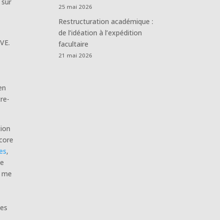
 sur
25 mai 2026
Restructuration académique :
de l’idéation à l’expédition
ÈVE.
facultaire
21 mai 2026
en
re-
tion
ncore
es
,
de
i me
ses